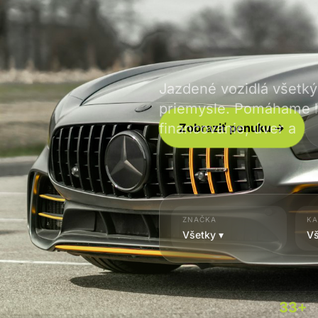
Jazdené vozidlá všetk
priemysle. Pomáhame ľu
financovanie, úver a p
Zobraziť ponuku →
ZNAČKA
KA
Všetky ▾
Vš
33+