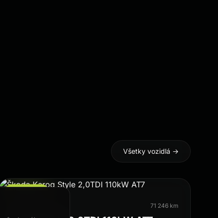
Všetky vozidlá →
Najnovšie
Škoda · 2019
71 246 km