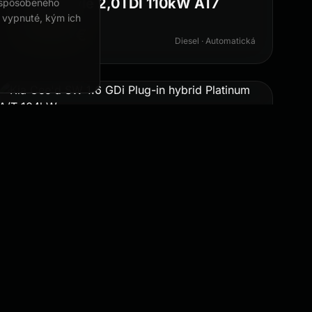
Karoq Style 2,0TDI 110kW AT7
rispôsobeného
 vypnuté, kým ich
19 990 €
Diesel · Automatická
Kia · 2021
83 106 km
Cee'd SW 1.6 GDi Plug-in hybrid Platinum A/T 104kW
18 490 €
Plug-in hybrid · Automatická