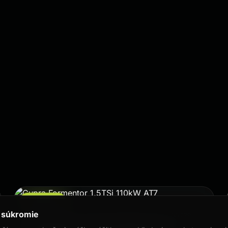
Najnovšie
 súkromie
Cupra · 2023
33 299 km