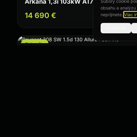
Arkana 1,3i 103kW AT7
Súbory cookie pou
obsahu a analýzu 
14 690 €
neprijmete.
Viac i
Benzín · Automatická
Prispôsobiť
Najnovšie
Peugeot · 2023
159 550 km
308 SW 1.5d 130 Allure Pack M6
12 990 €
Diesel · Manuálna