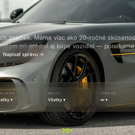
ých značiek. Máme viac ako 20-ročné skúsenos
ďom pri predaji aj kúpe vozidiel — ponúkame 
oistenie priamo v našom showroome. Nájdete n
Napísať správu →
ROSÉRIA
PALIVO
CENA DO
etky ▾
Všetky ▾
∞ ▾
20+