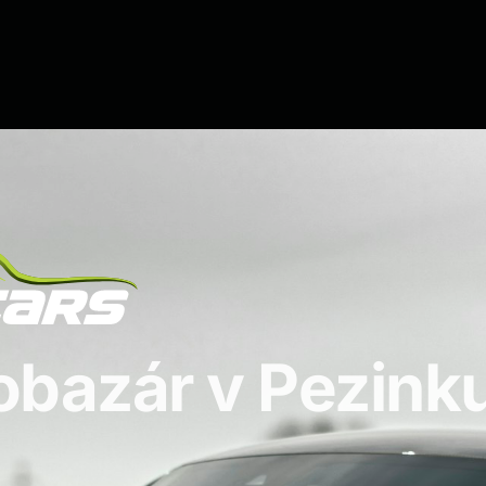
obazár v Pezink