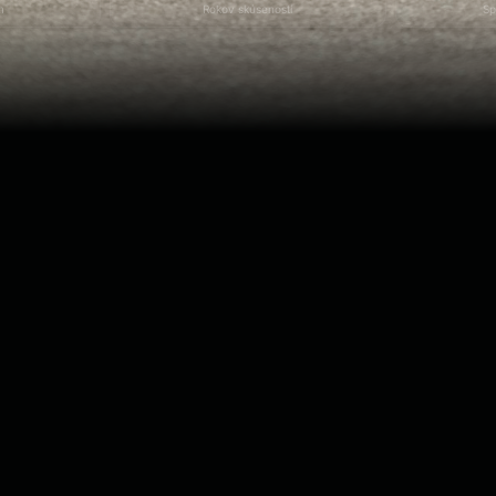
m
Rokov skúseností
Sp