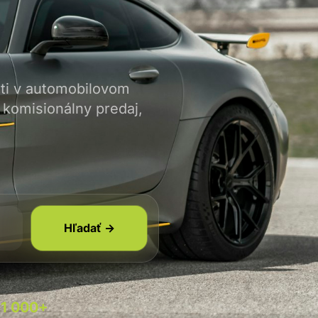
ti v automobilovom
komisionálny predaj,
ás na hl
Hľadať →
1 000+